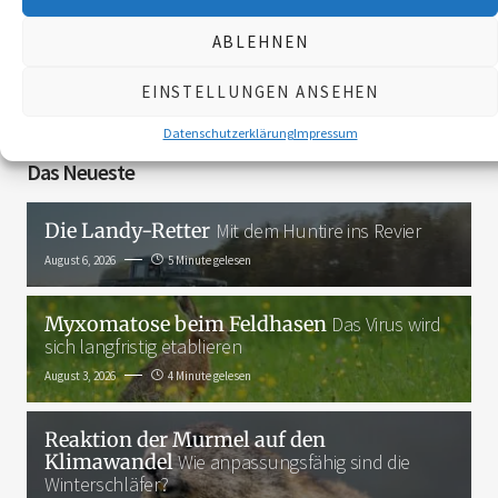
ABLEHNEN
3K
EINSTELLUNGEN ANSEHEN
Datenschutzerklärung
Impressum
Das Neueste
Die Landy-Retter
Mit dem Huntire ins Revier
August 6, 2026
5 Minute gelesen
Myxomatose beim Feldhasen
Das Virus wird
sich langfristig etablieren
August 3, 2026
4 Minute gelesen
Reaktion der Murmel auf den
Klimawandel
Wie anpassungsfähig sind die
Winterschläfer?