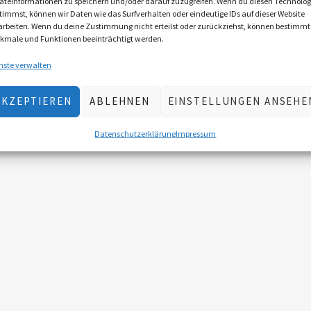
äteinformationen zu speichern und/oder darauf zuzugreifen. Wenn du diesen Technolog
timmst, können wir Daten wie das Surfverhalten oder eindeutige IDs auf dieser Website
arbeiten. Wenn du deine Zustimmung nicht erteilst oder zurückziehst, können bestimmt
kmale und Funktionen beeinträchtigt werden.
nste verwalten
AKZEPTIEREN
ABLEHNEN
EINSTELLUNGEN ANSEHE
Datenschutzerklärung
Impressum