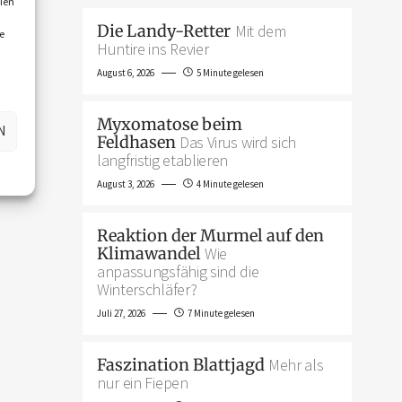
ien
Die Landy-Retter
Mit dem
e
Huntire ins Revier
August 6, 2026
5 Minute gelesen
Myxomatose beim
N
Feldhasen
Das Virus wird sich
langfristig etablieren
August 3, 2026
4 Minute gelesen
Reaktion der Murmel auf den
Klimawandel
Wie
anpassungsfähig sind die
Winterschläfer?
Juli 27, 2026
7 Minute gelesen
Faszination Blattjagd
Mehr als
nur ein Fiepen