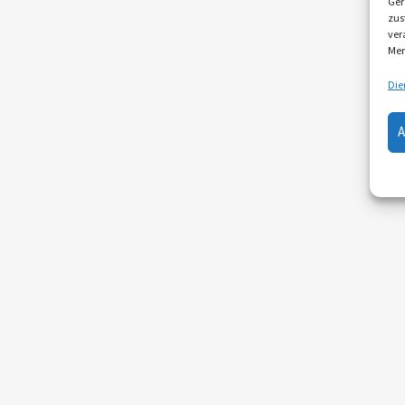
Ger
zus
ver
Mer
Die