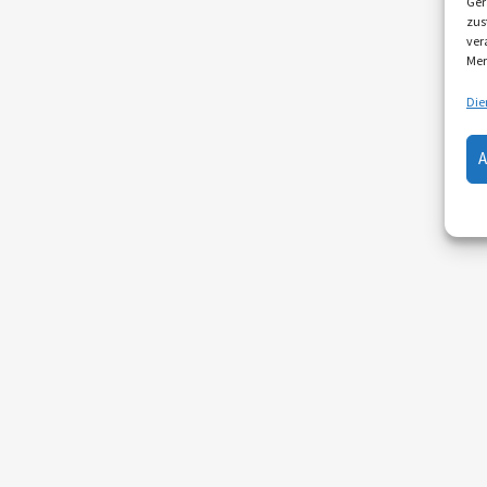
Ger
zus
ver
Mer
Die