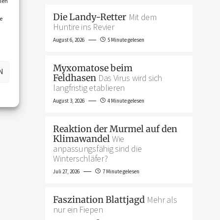
ien
Die Landy-Retter
Mit dem
e
Huntire ins Revier
August 6, 2026
5 Minute gelesen
Myxomatose beim
N
Feldhasen
Das Virus wird sich
langfristig etablieren
August 3, 2026
4 Minute gelesen
Reaktion der Murmel auf den
Klimawandel
Wie
anpassungsfähig sind die
Winterschläfer?
Juli 27, 2026
7 Minute gelesen
Faszination Blattjagd
Mehr als
nur ein Fiepen