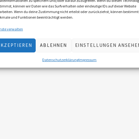
äteinformationen zu speichern und/oder darauf zuzugreifen. Wenn du diesen Technolog
timmst, können wir Daten wie das Surfverhalten oder eindeutige IDs auf dieser Website
arbeiten. Wenn du deine Zustimmung nicht erteilst oder zurückziehst, können bestimmt
kmale und Funktionen beeinträchtigt werden.
nste verwalten
AKZEPTIEREN
ABLEHNEN
EINSTELLUNGEN ANSEHE
Datenschutzerklärung
Impressum