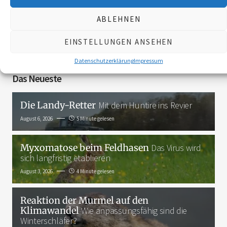
ABLEHNEN
3K
EINSTELLUNGEN ANSEHEN
Datenschutzerklärung
Impressum
Das Neueste
Die Landy-Retter
Mit dem Huntire ins Revier
August 6, 2026
5 Minute gelesen
Myxomatose beim Feldhasen
Das Virus wird
sich langfristig etablieren
August 3, 2026
4 Minute gelesen
Reaktion der Murmel auf den
Klimawandel
Wie anpassungsfähig sind die
Winterschläfer?