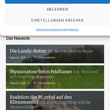
ABLEHNEN
3K
EINSTELLUNGEN ANSEHEN
Datenschutzerklärung
Impressum
Das Neueste
Die Landy-Retter
Mit dem Huntire ins Revier
August 6, 2026
5 Minute gelesen
Myxomatose beim Feldhasen
Das Virus wird
sich langfristig etablieren
August 3, 2026
4 Minute gelesen
Reaktion der Murmel auf den
Klimawandel
Wie anpassungsfähig sind die
Winterschläfer?