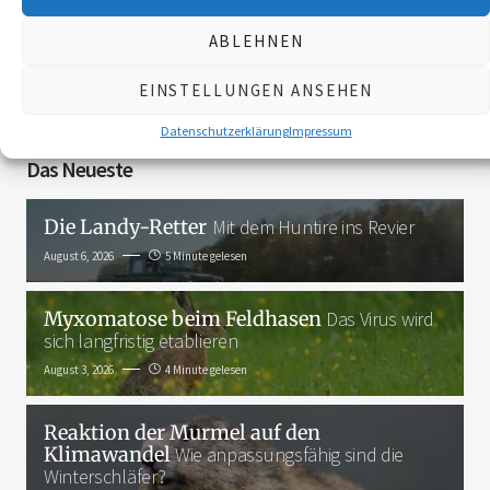
ABLEHNEN
3K
EINSTELLUNGEN ANSEHEN
Datenschutzerklärung
Impressum
Das Neueste
Die Landy-Retter
Mit dem Huntire ins Revier
August 6, 2026
5 Minute gelesen
Myxomatose beim Feldhasen
Das Virus wird
sich langfristig etablieren
August 3, 2026
4 Minute gelesen
Reaktion der Murmel auf den
Klimawandel
Wie anpassungsfähig sind die
Winterschläfer?