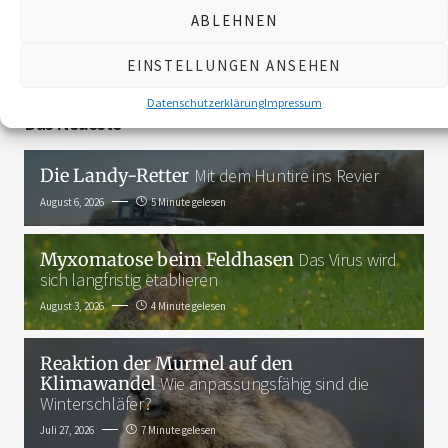
ABLEHNEN
3K
EINSTELLUNGEN ANSEHEN
Datenschutzerklärung
Impressum
Das Neueste
Die Landy-Retter
Mit dem Huntire ins Revier
August 6, 2026
5 Minute gelesen
Myxomatose beim Feldhasen
Das Virus wird
sich langfristig etablieren
August 3, 2026
4 Minute gelesen
Reaktion der Murmel auf den
Klimawandel
Wie anpassungsfähig sind die
Winterschläfer?
Juli 27, 2026
7 Minute gelesen