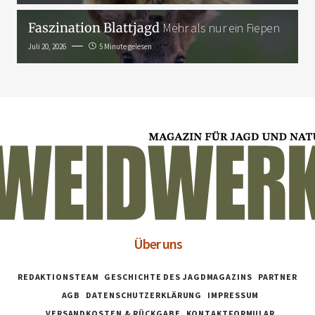
Faszination Blattjagd
Mehr als nur ein Fiepen
Juli 20, 2026
5 Minute gelesen
Über uns
REDAKTIONSTEAM
GESCHICHTE DES JAGDMAGAZINS
PARTNER
AGB
DATENSCHUTZERKLÄRUNG
IMPRESSUM
VERSANDKOSTEN & RÜCKGABE
KONTAKTFORMULAR