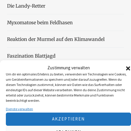
Die Landy-Retter
Myxomatose beim Feldhasen
Reaktion der Murmel auf den Klimawandel
Faszination Blattjagd
Zustimmung verwalten
Wildzählung aus der Luft
Um dir ein optimales Erlebnis zu bieten, verwenden wir Technologien wie Cookies,
um Geräteinformationen zu speichern und/oder darauf zuzugreifen. Wenn du
diesen Technologien zustimmst, können wir Daten wie das Surfverhalten oder
eindeutige IDs auf dieser Website verarbeiten. Wenn du deine Zustimmung nicht
erteilst oder zurückziehst, können bestimmte Merkmale und Funktionen
beeinträchtigt werden.
Folgen Sie uns
Dienste verwalten
AKZEPTIEREN