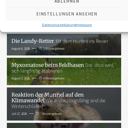
ABLEHNEN
3K
EINSTELLUNGEN ANSEHEN
Das Neueste
Datenschutzerklärung
Impressum
Die Landy-Retter
Mit dem Huntire ins Revier
August 6, 2026
5 Minute gelesen
Myxomatose beim Feldhasen
Das Virus wird
sich langfristig etablieren
August 3, 2026
4 Minute gelesen
Reaktion der Murmel auf den
Klimawandel
Wie anpassungsfähig sind die
Winterschläfer?
Juli 27, 2026
7 Minute gelesen