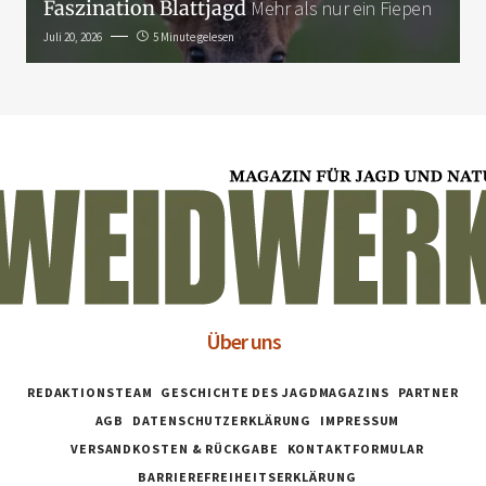
Faszination Blattjagd
Mehr als nur ein Fiepen
Juli 20, 2026
5 Minute gelesen
Über uns
REDAKTIONSTEAM
GESCHICHTE DES JAGDMAGAZINS
PARTNER
AGB
DATENSCHUTZERKLÄRUNG
IMPRESSUM
VERSANDKOSTEN & RÜCKGABE
KONTAKTFORMULAR
BARRIEREFREIHEITSERKLÄRUNG