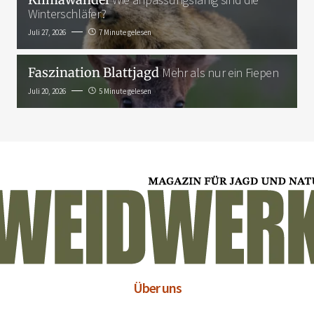
Winterschläfer?
Juli 27, 2026
7 Minute gelesen
Faszination Blattjagd
Mehr als nur ein Fiepen
Juli 20, 2026
5 Minute gelesen
Über uns