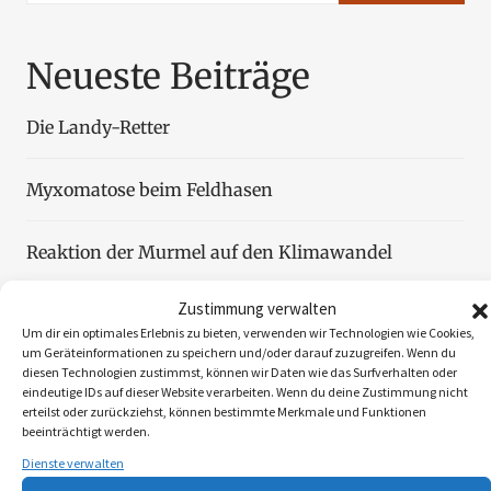
Neueste Beiträge
Die Landy-Retter
Myxomatose beim Feldhasen
Reaktion der Murmel auf den Klimawandel
Zustimmung verwalten
Faszination Blattjagd
Um dir ein optimales Erlebnis zu bieten, verwenden wir Technologien wie Cookies,
um Geräteinformationen zu speichern und/oder darauf zuzugreifen. Wenn du
diesen Technologien zustimmst, können wir Daten wie das Surfverhalten oder
Wildzählung aus der Luft
eindeutige IDs auf dieser Website verarbeiten. Wenn du deine Zustimmung nicht
erteilst oder zurückziehst, können bestimmte Merkmale und Funktionen
beeinträchtigt werden.
Dienste verwalten