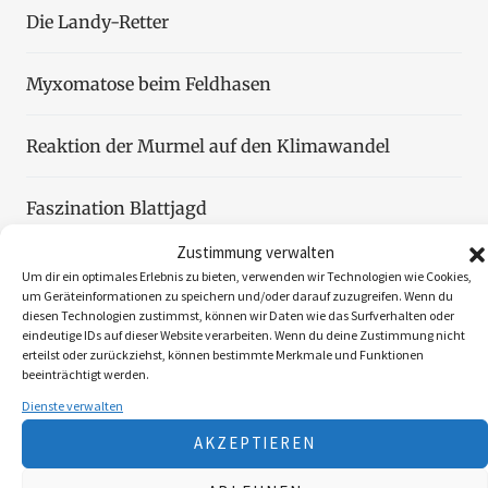
Die Landy-Retter
Myxomatose beim Feldhasen
Reaktion der Murmel auf den Klimawandel
Faszination Blattjagd
Zustimmung verwalten
Wildzählung aus der Luft
Um dir ein optimales Erlebnis zu bieten, verwenden wir Technologien wie Cookies,
um Geräteinformationen zu speichern und/oder darauf zuzugreifen. Wenn du
diesen Technologien zustimmst, können wir Daten wie das Surfverhalten oder
eindeutige IDs auf dieser Website verarbeiten. Wenn du deine Zustimmung nicht
erteilst oder zurückziehst, können bestimmte Merkmale und Funktionen
beeinträchtigt werden.
Folgen Sie uns
Dienste verwalten
AKZEPTIEREN