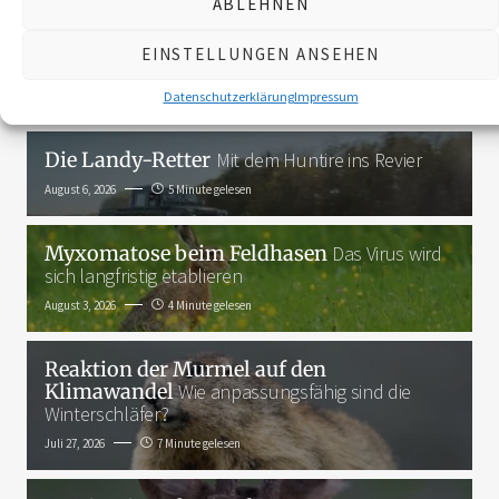
ABLEHNEN
3K
EINSTELLUNGEN ANSEHEN
Das Neueste
Datenschutzerklärung
Impressum
Die Landy-Retter
Mit dem Huntire ins Revier
August 6, 2026
5 Minute gelesen
Myxomatose beim Feldhasen
Das Virus wird
sich langfristig etablieren
August 3, 2026
4 Minute gelesen
Reaktion der Murmel auf den
Klimawandel
Wie anpassungsfähig sind die
Winterschläfer?
Juli 27, 2026
7 Minute gelesen