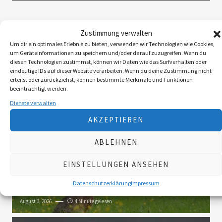
Folgen Sie uns
Zustimmung verwalten
Um dir ein optimales Erlebnis zu bieten, verwenden wir Technologien wie Cookies,
um Geräteinformationen zu speichern und/oder darauf zuzugreifen. Wenn du
diesen Technologien zustimmst, können wir Daten wie das Surfverhalten oder
3K
eindeutige IDs auf dieser Website verarbeiten. Wenn du deine Zustimmung nicht
erteilst oder zurückziehst, können bestimmte Merkmale und Funktionen
beeinträchtigt werden.
Dienste verwalten
Das Neueste
AKZEPTIEREN
Die Landy-Retter
Mit dem Huntire ins Revier
ABLEHNEN
August 6, 2026
5 Minute gelesen
EINSTELLUNGEN ANSEHEN
Myxomatose beim Feldhasen
Das Virus wird
Datenschutzerklärung
Impressum
sich langfristig etablieren
August 3, 2026
4 Minute gelesen