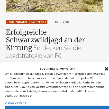
JAGDHANDWERK
JAGDPRAXIS
März 12, 2025
Erfolgreiche
Schwarzwildjagd an der
Kirrung
Entdecken Sie die
Jagdstrategie von Fö
von
Michaela Landbauer
Zustimmung verwalten
Um dir ein optimales Erlebnis zu bieten, verwenden wir Technologien wie Cookies,
um Geräteinformationen zu speichern und/oder darauf zuzugreifen. Wenn du
Suchen
diesen Technologien zustimmst, können wir Daten wie das Surfverhalten oder
eindeutige IDs auf dieser Website verarbeiten. Wenn du deine Zustimmung nicht
erteilst oder zurückziehst, können bestimmte Merkmale und Funktionen
SUCHEN
beeinträchtigt werden.
Dienste verwalten