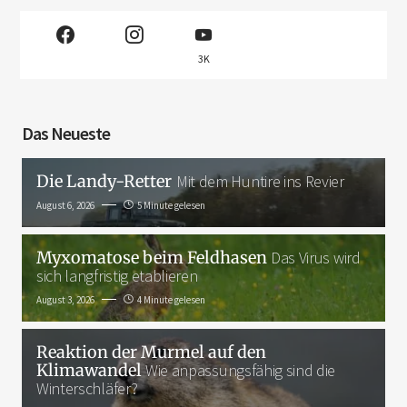
3K
Das Neueste
Die Landy-Retter
Mit dem Huntire ins Revier
August 6, 2026
5 Minute gelesen
Myxomatose beim Feldhasen
Das Virus wird
sich langfristig etablieren
August 3, 2026
4 Minute gelesen
Reaktion der Murmel auf den
Klimawandel
Wie anpassungsfähig sind die
Winterschläfer?