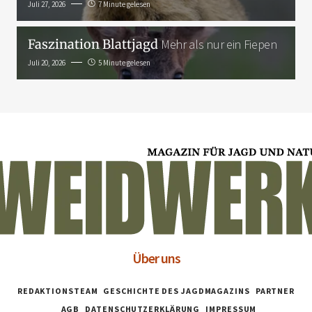
Juli 27, 2026
7 Minute gelesen
Faszination Blattjagd
Mehr als nur ein Fiepen
Juli 20, 2026
5 Minute gelesen
Über uns
REDAKTIONSTEAM
GESCHICHTE DES JAGDMAGAZINS
PARTNER
AGB
DATENSCHUTZERKLÄRUNG
IMPRESSUM