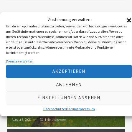
Folgen Sie uns
Zustimmung verwalten
Um dir ein optimales Erlebnis zu bieten, verwenden wir Technologien wie Cookies,
um Geräteinformationen zu speichern und/oder darauf zuzugreifen. Wenn du
diesen Technologien zustimmst, können wir Daten wie das Surfverhalten oder
3K
eindeutige IDs auf dieser Website verarbeiten. Wenn du deine Zustimmung nicht
erteilst oder zurückziehst, können bestimmte Merkmale und Funktionen
beeinträchtigt werden.
Dienste verwalten
Das Neueste
AKZEPTIEREN
Die Landy-Retter
Mit dem Huntire ins Revier
ABLEHNEN
August 6, 2026
5 Minute gelesen
EINSTELLUNGEN ANSEHEN
Myxomatose beim Feldhasen
Das Virus wird
Datenschutzerklärung
Impressum
sich langfristig etablieren
August 3, 2026
4 Minute gelesen