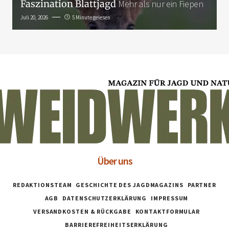
Faszination Blattjagd
Mehr als nur ein Fiepen
Juli 20, 2026
5 Minute gelesen
Über uns
REDAKTIONSTEAM
GESCHICHTE DES JAGDMAGAZINS
PARTNER
AGB
DATENSCHUTZERKLÄRUNG
IMPRESSUM
VERSANDKOSTEN & RÜCKGABE
KONTAKTFORMULAR
BARRIEREFREIHEITSERKLÄRUNG