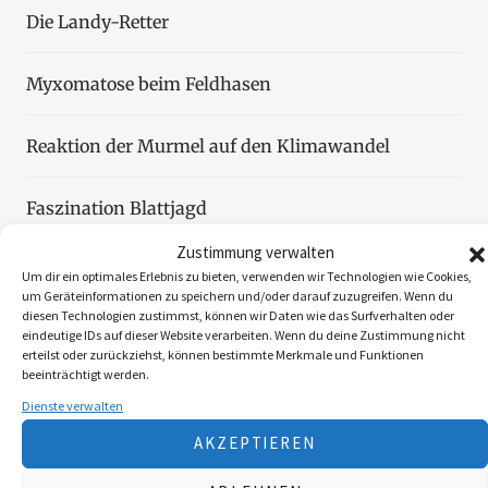
Die Landy-Retter
Myxomatose beim Feldhasen
Reaktion der Murmel auf den Klimawandel
Faszination Blattjagd
Zustimmung verwalten
Wildzählung aus der Luft
Um dir ein optimales Erlebnis zu bieten, verwenden wir Technologien wie Cookies,
um Geräteinformationen zu speichern und/oder darauf zuzugreifen. Wenn du
diesen Technologien zustimmst, können wir Daten wie das Surfverhalten oder
eindeutige IDs auf dieser Website verarbeiten. Wenn du deine Zustimmung nicht
erteilst oder zurückziehst, können bestimmte Merkmale und Funktionen
beeinträchtigt werden.
Folgen Sie uns
Dienste verwalten
AKZEPTIEREN