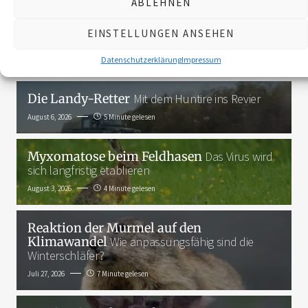
ABLEHNEN
3K
EINSTELLUNGEN ANSEHEN
Das Neueste
Datenschutzerklärung
Impressum
Die Landy-Retter
Mit dem Huntire ins Revier
August 6, 2026
5 Minute gelesen
Myxomatose beim Feldhasen
Das Virus wird
sich langfristig etablieren
August 3, 2026
4 Minute gelesen
Reaktion der Murmel auf den
Klimawandel
Wie anpassungsfähig sind die
Winterschläfer?
Juli 27, 2026
7 Minute gelesen