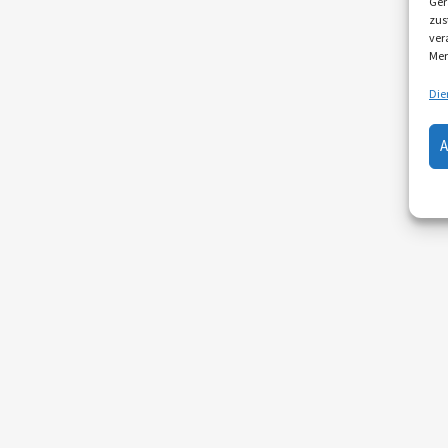
Ger
zus
ver
Mer
Die