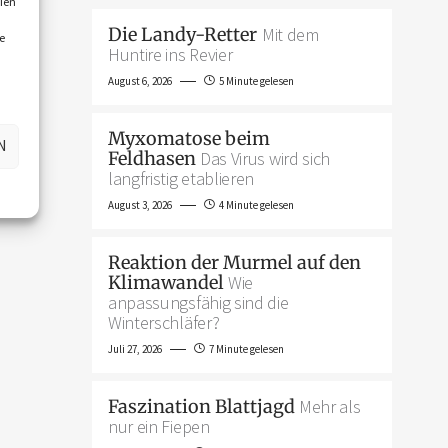
ien
Die Landy-Retter
Mit dem
e
Huntire ins Revier
August 6, 2026
5 Minute gelesen
Myxomatose beim
N
Feldhasen
Das Virus wird sich
langfristig etablieren
August 3, 2026
4 Minute gelesen
Reaktion der Murmel auf den
Klimawandel
Wie
anpassungsfähig sind die
Winterschläfer?
Juli 27, 2026
7 Minute gelesen
Faszination Blattjagd
Mehr als
nur ein Fiepen