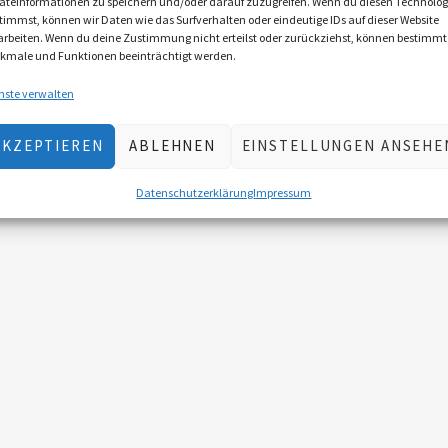
äteinformationen zu speichern und/oder darauf zuzugreifen. Wenn du diesen Technolog
timmst, können wir Daten wie das Surfverhalten oder eindeutige IDs auf dieser Website
arbeiten. Wenn du deine Zustimmung nicht erteilst oder zurückziehst, können bestimmt
kmale und Funktionen beeinträchtigt werden.
nste verwalten
AKZEPTIEREN
ABLEHNEN
EINSTELLUNGEN ANSEHE
Datenschutzerklärung
Impressum