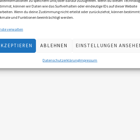
äteinformationen zu speichern und/oder darauf zuzugreifen. Wenn du diesen Technolog
timmst, können wir Daten wie das Surfverhalten oder eindeutige IDs auf dieser Website
arbeiten. Wenn du deine Zustimmung nicht erteilst oder zurückziehst, können bestimmt
kmale und Funktionen beeinträchtigt werden.
nste verwalten
AKZEPTIEREN
ABLEHNEN
EINSTELLUNGEN ANSEHE
Datenschutzerklärung
Impressum