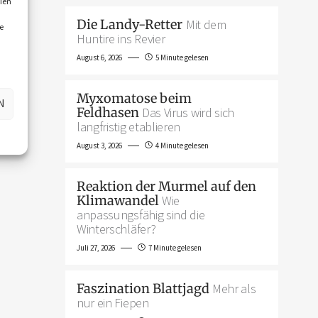
ien
Die Landy-Retter
Mit dem
e
Huntire ins Revier
August 6, 2026
5 Minute gelesen
Myxomatose beim
N
Feldhasen
Das Virus wird sich
langfristig etablieren
August 3, 2026
4 Minute gelesen
Reaktion der Murmel auf den
Klimawandel
Wie
anpassungsfähig sind die
Winterschläfer?
Juli 27, 2026
7 Minute gelesen
Faszination Blattjagd
Mehr als
nur ein Fiepen