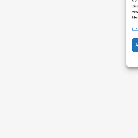
Ger
zus
ver
Mer
Die