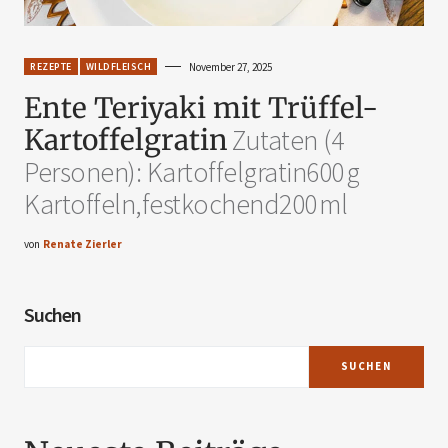
REZEPTE
WILDFLEISCH
November 27, 2025
Ente Teriyaki mit Trüffel-
Kartoffelgratin
Zutaten (4
Personen): Kartoffelgratin600 g
Kartoffeln,festkochend200 ml
von
Renate Zierler
Suchen
SUCHEN