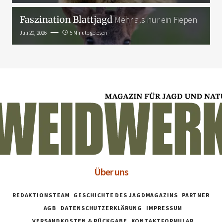
Faszination Blattjagd
Mehr als nur ein Fiepen
Juli 20, 2026
5 Minute gelesen
Über uns
REDAKTIONSTEAM
GESCHICHTE DES JAGDMAGAZINS
PARTNER
AGB
DATENSCHUTZERKLÄRUNG
IMPRESSUM
VERSANDKOSTEN & RÜCKGABE
KONTAKTFORMULAR