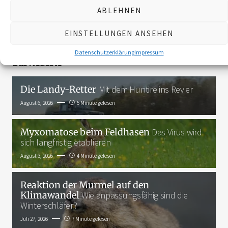
ABLEHNEN
3K
EINSTELLUNGEN ANSEHEN
Datenschutzerklärung
Impressum
Das Neueste
Die Landy-Retter
Mit dem Huntire ins Revier
August 6, 2026
5 Minute gelesen
Myxomatose beim Feldhasen
Das Virus wird
sich langfristig etablieren
August 3, 2026
4 Minute gelesen
Reaktion der Murmel auf den
Klimawandel
Wie anpassungsfähig sind die
Winterschläfer?
Juli 27, 2026
7 Minute gelesen