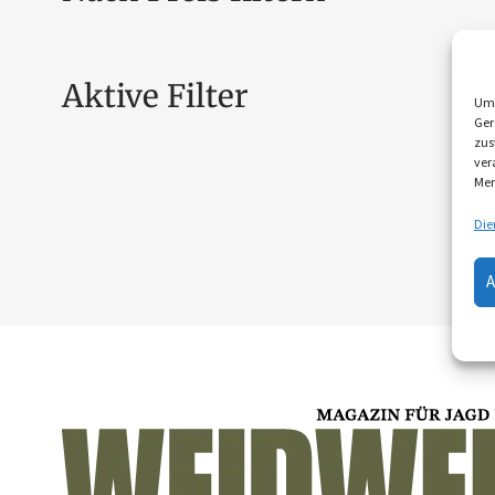
Aktive Filter
Um 
Ger
zus
ver
Mer
Die