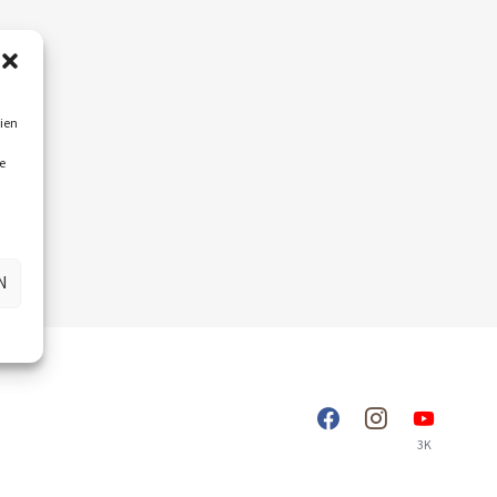
ien
e
N
3K