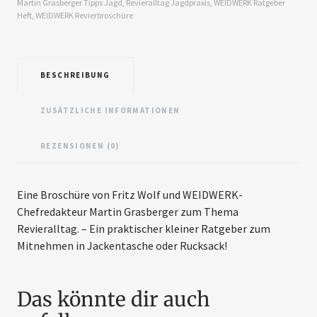
Martin Grasberger Tipps Jagd
,
Revieralltag Jagdpraxis
,
WEIDWERK Ratgeber
Heft
,
WEIDWERK Revierbroschüre
BESCHREIBUNG
ZUSÄTZLICHE INFORMATIONEN
REZENSIONEN (0)
Eine Broschüre von Fritz Wolf und WEIDWERK-
Chefredakteur Martin Grasberger zum Thema
Revieralltag. – Ein praktischer kleiner Ratgeber zum
Mitnehmen in Jackentasche oder Rucksack!
Das könnte dir auch