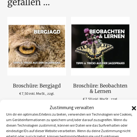
gefallen …
Broschüre: Bergjagd
Broschüre: Beobachten
& Lernen
€
7,50
inkl. MwSt., zzgl.
€
7,50
inkl. MwSt., zzgl.
Versandkosten
Zustimmung verwalten
Versandkosten
Lieferzeit: 2–5 Werktage
Um dir ein optimales Erlebnis zu bieten, verwenden wir Technologien wie Cookies,
Lieferzeit: 2–5 Werktage
(Österreich), EU 5–10 Werktage
um Geräteinformationen zu speichern und/oder darauf zuzugreifen. Wenn du
(Österreich), EU 5–10 Werktage
diesen Technologien zustimmst, können wir Daten wie das Surfverhalten oder
IN DEN WARENKORB
eindeutige IDs auf dieser Website verarbeiten. Wenn du deine Zustimmung nicht
IN DEN WARENKORB
erteilst oder zurückziehst, können bestimmte Merkmale und Funktionen