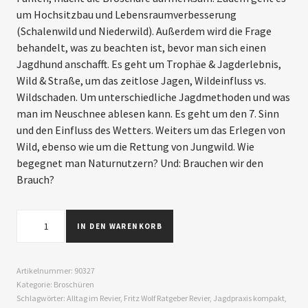
um Hochsitzbau und Lebensraumverbesserung
(Schalenwild und Niederwild). Außerdem wird die Frage
behandelt, was zu beachten ist, bevor man sich einen
Jagdhund anschafft. Es geht um Trophäe & Jagderlebnis,
Wild & Straße, um das zeitlose Jagen, Wildeinfluss vs.
Wildschaden. Um unterschiedliche Jagdmethoden und was
man im Neuschnee ablesen kann. Es geht um den 7. Sinn
und den Einfluss des Wetters. Weiters um das Erlegen von
Wild, ebenso wie um die Rettung von Jungwild. Wie
begegnet man Naturnutzern? Und: Brauchen wir den
Brauch?
IN DEN WARENKORB
Artikelnummer:
90327
Kategorie:
Broschüren
Schlagwörter:
Alltag im Revier
,
Fritz Wolf Ratgeber Revier
,
Jagdpraxis kompakt
,