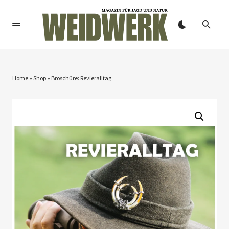
Home
»
Shop
»
Broschüre: Revieralltag