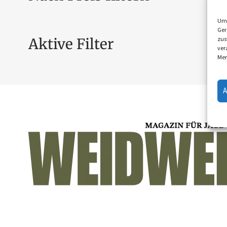
Um 
Ger
zus
Aktive Filter
ver
Mer