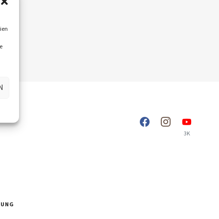
ien
e
N
3K
RUNG