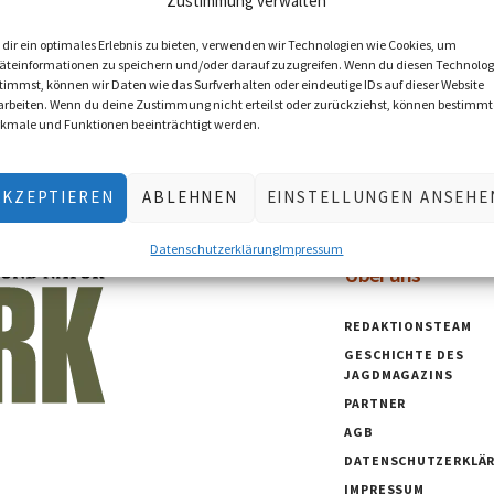
Zustimmung verwalten
dir ein optimales Erlebnis zu bieten, verwenden wir Technologien wie Cookies, um
äteinformationen zu speichern und/oder darauf zuzugreifen. Wenn du diesen Technolog
timmst, können wir Daten wie das Surfverhalten oder eindeutige IDs auf dieser Website
arbeiten. Wenn du deine Zustimmung nicht erteilst oder zurückziehst, können bestimmt
kmale und Funktionen beeinträchtigt werden.
AKZEPTIEREN
ABLEHNEN
EINSTELLUNGEN ANSEHE
Datenschutzerklärung
Impressum
Über uns
REDAKTIONSTEAM
GESCHICHTE DES
JAGDMAGAZINS
PARTNER
AGB
DATENSCHUTZERKLÄ
IMPRESSUM