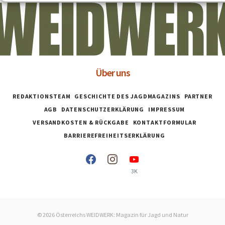
Über uns
REDAKTIONSTEAM
GESCHICHTE DES JAGDMAGAZINS
PARTNER
AGB
DATENSCHUTZERKLÄRUNG
IMPRESSUM
VERSANDKOSTEN & RÜCKGABE
KONTAKTFORMULAR
BARRIEREFREIHEITSERKLÄRUNG
3K
© 2026 Österreichs WEIDWERK: Magazin für Jagd und Natur