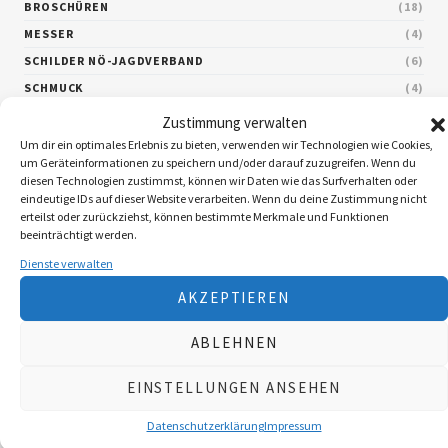
BROSCHÜREN
18
MESSER
4
SCHILDER NÖ-JAGDVERBAND
6
SCHMUCK
4
ZUBEHÖR
20
Zustimmung verwalten
Um dir ein optimales Erlebnis zu bieten, verwenden wir Technologien wie Cookies,
um Geräteinformationen zu speichern und/oder darauf zuzugreifen. Wenn du
diesen Technologien zustimmst, können wir Daten wie das Surfverhalten oder
Nach Preis filtern
eindeutige IDs auf dieser Website verarbeiten. Wenn du deine Zustimmung nicht
erteilst oder zurückziehst, können bestimmte Merkmale und Funktionen
beeinträchtigt werden.
Dienste verwalten
Aktive Filter
AKZEPTIEREN
ABLEHNEN
EINSTELLUNGEN ANSEHEN
Datenschutzerklärung
Impressum