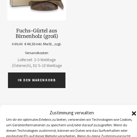
Fuchs-Gürtel aus
Birnenholz (groß)
€
89,00
€
44,50
inkl. MwSt., zzgl.
Versandkosten
Lieferzeit: 2–5 Werktage
(Österreich), EU 5–10 Werktage
IN DEN WARENKORB
Zustimmung verwalten
Um dir ein optimales Erlebnis zu bieten, verwenden wir Technologien wie Cookies,
ABOS
1
um Geräteinformationen zu speichern und/oder darauf zuzugreifen. Wenn du
ACCESSOIRES
5
diesen Technologien zustimmst, können wir Daten wie das Surfverhalten oder
eindeutige IDs auf dieser Website verarbeiten. Wenn du deine Zustimmung nicht