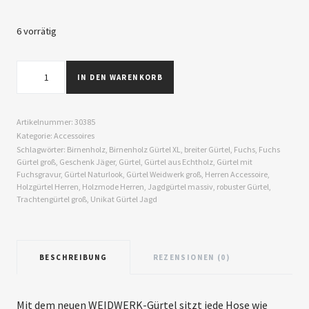
6 vorrätig
IN DEN WARENKORB
Artikelnummer:
30385
Kategorie:
Accessoires
Schlagwörter:
Birnenholz
,
Birnenholz Gürtel XL
,
breiter Gürtel
,
Fuchs
,
Fuchs
Gürtel groß
,
Geschenk Jäger
,
Gürtel
,
Gürtel aus Echtholz
,
Gürtel mit
Fuchsgravur
,
Gürtel Naturlook
,
Gürtel Weidwerk groß
,
Herren Accessoire
,
Holzgürtel Herren
,
Holzmode Herren
,
Jagdgürtel massiv
,
robuster Gürtel
,
Trachtengürtel groß
,
Unikat Gürtel Jagd
BESCHREIBUNG
REZENSIONEN (0)
Mit dem neuen WEIDWERK-Gürtel sitzt jede Hose wie