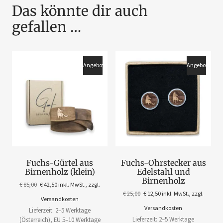
Das könnte dir auch
gefallen …
Angebot!
Angebot!
Fuchs-Gürtel aus
Fuchs-Ohrstecker aus
Birnenholz (klein)
Edelstahl und
Birnenholz
€
85,00
€
42,50
inkl. MwSt., zzgl.
€
25,00
€
12,50
inkl. MwSt., zzgl.
Versandkosten
Versandkosten
Lieferzeit: 2–5 Werktage
Lieferzeit: 2–5 Werktage
(Österreich), EU 5–10 Werktage