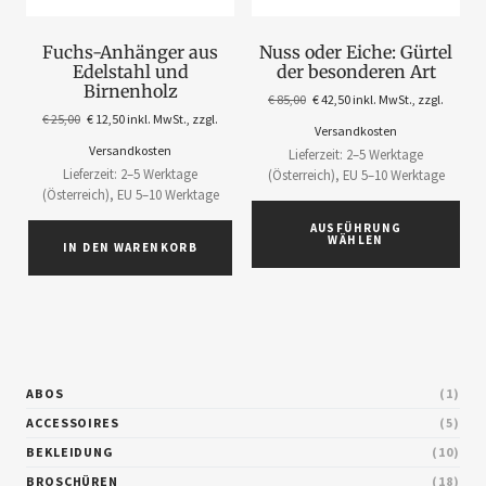
Fuchs-Anhänger aus
Nuss oder Eiche: Gürtel
Edelstahl und
der besonderen Art
Birnenholz
€
85,00
€
42,50
inkl. MwSt., zzgl.
€
25,00
€
12,50
inkl. MwSt., zzgl.
Versandkosten
Versandkosten
Lieferzeit: 2–5 Werktage
Lieferzeit: 2–5 Werktage
(Österreich), EU 5–10 Werktage
(Österreich), EU 5–10 Werktage
AUSFÜHRUNG
WÄHLEN
IN DEN WARENKORB
ABOS
1
ACCESSOIRES
5
BEKLEIDUNG
10
BROSCHÜREN
18