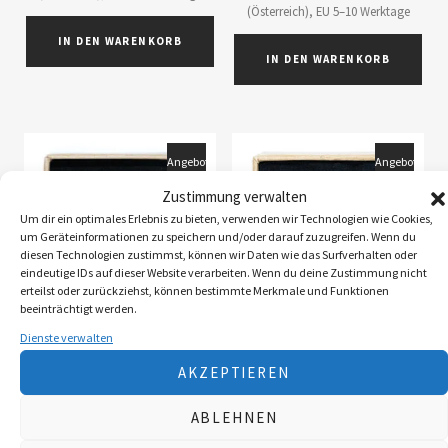
(Österreich), EU 5–10 Werktage
IN DEN WARENKORB
IN DEN WARENKORB
Angebot!
Angebot!
Zustimmung verwalten
Um dir ein optimales Erlebnis zu bieten, verwenden wir Technologien wie Cookies,
um Geräteinformationen zu speichern und/oder darauf zuzugreifen. Wenn du
diesen Technologien zustimmst, können wir Daten wie das Surfverhalten oder
eindeutige IDs auf dieser Website verarbeiten. Wenn du deine Zustimmung nicht
erteilst oder zurückziehst, können bestimmte Merkmale und Funktionen
beeinträchtigt werden.
Dienste verwalten
Fuchs-Armband aus
Fuchs-Ohrhänger aus
AKZEPTIEREN
Edelstahl und
Edelstahl und
Birnenholz
Birnenholz
ABLEHNEN
€
29,00
€
14,50
inkl. MwSt., zzgl.
€
28,00
€
14,00
inkl. MwSt., zzgl.