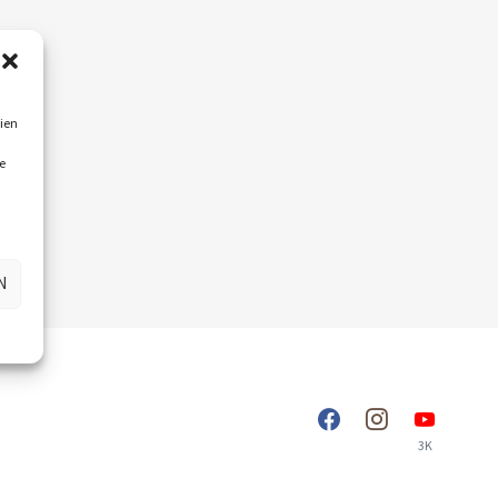
ien
e
N
3K