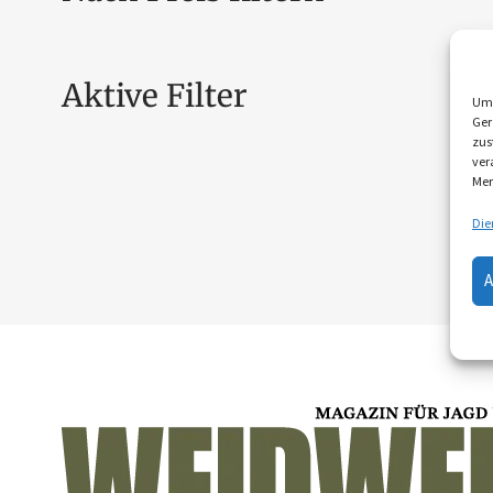
Aktive Filter
Um 
Ger
zus
ver
Mer
Die