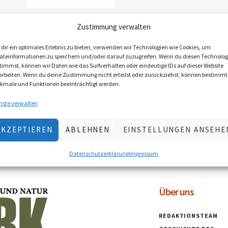
Fuchs-Gürtel aus
Zustimmung verwalten
Birnenholz (groß)
€
89,00
€
44,50
inkl. MwSt., zzgl.
dir ein optimales Erlebnis zu bieten, verwenden wir Technologien wie Cookies, um
äteinformationen zu speichern und/oder darauf zuzugreifen. Wenn du diesen Technolog
Versandkosten
timmst, können wir Daten wie das Surfverhalten oder eindeutige IDs auf dieser Website
Lieferzeit: 2–5 Werktage
arbeiten. Wenn du deine Zustimmung nicht erteilst oder zurückziehst, können bestimmt
(Österreich), EU 5–10 Werktage
kmale und Funktionen beeinträchtigt werden.
nste verwalten
IN DEN
WARENKORB
AKZEPTIEREN
ABLEHNEN
EINSTELLUNGEN ANSEHE
Datenschutzerklärung
Impressum
Über uns
REDAKTIONSTEAM