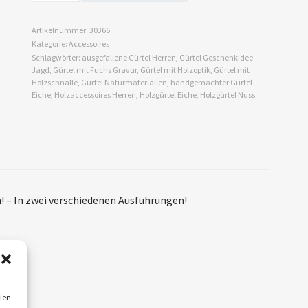
Artikelnummer:
30366
Kategorie:
Accessoires
Schlagwörter:
ausgefallene Gürtel Herren
,
Gürtel Geschenkidee
Jagd
,
Gürtel mit Fuchs Gravur
,
Gürtel mit Holzoptik
,
Gürtel mit
Holzschnalle
,
Gürtel Naturmaterialien
,
handgemachter Gürtel
Eiche
,
Holzaccessoires Herren
,
Holzgürtel Eiche
,
Holzgürtel Nuss
ch! – In zwei verschiedenen Ausführungen!
 …
ien