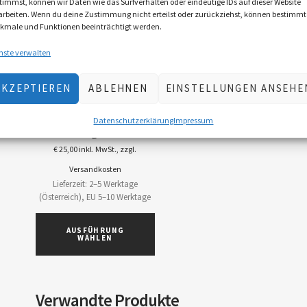
timmst, können wir Daten wie das Surfverhalten oder eindeutige IDs auf dieser Website
arbeiten. Wenn du deine Zustimmung nicht erteilst oder zurückziehst, können bestimmt
kmale und Funktionen beeinträchtigt werden.
nste verwalten
AKZEPTIEREN
ABLEHNEN
EINSTELLUNGEN ANSEHE
Herren T-Shirt „Woid-
Datenschutzerklärung
Impressum
Jaga“
€
25,00
inkl. MwSt., zzgl.
Versandkosten
Lieferzeit: 2–5 Werktage
(Österreich), EU 5–10 Werktage
AUSFÜHRUNG
WÄHLEN
Verwandte Produkte