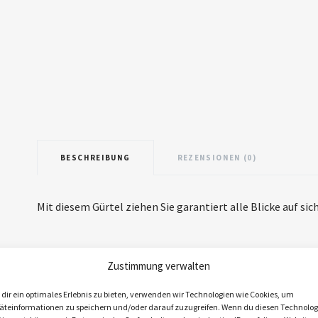
BESCHREIBUNG
REZENSIONEN (0)
Mit diesem Gürtel ziehen Sie garantiert alle Blicke auf si
Das könnte dir auch gefallen
Zustimmung verwalten
dir ein optimales Erlebnis zu bieten, verwenden wir Technologien wie Cookies, um
äteinformationen zu speichern und/oder darauf zuzugreifen. Wenn du diesen Technolog