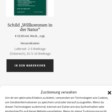
Schild „Willkommen in
der Natur“
€
19,00
inkl. MwSt., zzgl.
Versandkosten
Lieferzeit: 2–5 Werktage
(Österreich), EU 5–10 Werktage
IN DEN WARENKORB
Zustimmung verwalten
Um dir ein optimales Erlebnis zu bieten, verwenden wir Technologien wie Cookies,
ABOS
1
um Geräteinformationen zu speichern und/oder darauf zuzugreifen. Wenn du
ACCESSOIRES
5
diesen Technologien zustimmst, können wir Daten wie das Surfverhalten oder
eindeutige IDs auf dieser Website verarbeiten. Wenn du deine Zustimmung nicht