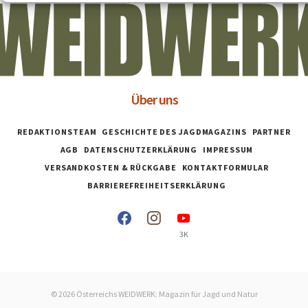
Über uns
REDAKTIONSTEAM
GESCHICHTE DES JAGDMAGAZINS
PARTNER
AGB
DATENSCHUTZERKLÄRUNG
IMPRESSUM
VERSANDKOSTEN & RÜCKGABE
KONTAKTFORMULAR
BARRIEREFREIHEITSERKLÄRUNG
3K
© 2026 Österreichs WEIDWERK: Magazin für Jagd und Natur