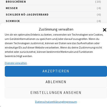
BROSCHÜREN
18
MESSER
4
SCHILDER NÖ-JAGDVERBAND
6
SCHMUCK
4
ZUBEHÖR
20
Zustimmung verwalten
Um dir ein optimales Erlebnis zu bieten, verwenden wir Technologien wie Cookies,
um Geräteinformationen zu speichern und/oder darauf zuzugreifen. Wenn du
diesen Technologien zustimmst, können wir Daten wie das Surfverhalten oder
Nach Preis filtern
eindeutige IDs auf dieser Website verarbeiten. Wenn du deine Zustimmung nicht
erteilst oder zurückziehst, können bestimmte Merkmale und Funktionen
beeinträchtigt werden.
Dienste verwalten
Aktive Filter
AKZEPTIEREN
ABLEHNEN
EINSTELLUNGEN ANSEHEN
Datenschutzerklärung
Impressum