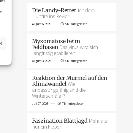
ien
Die Landy-Retter
Mit dem
e
Huntire ins Revier
August 6, 2026
5 Minute gelesen
Myxomatose beim
N
Feldhasen
Das Virus wird sich
langfristig etablieren
August 3, 2026
4 Minute gelesen
Reaktion der Murmel auf den
Klimawandel
Wie
anpassungsfähig sind die
Winterschläfer?
Juli 27, 2026
7 Minute gelesen
Faszination Blattjagd
Mehr als
nur ein Fiepen