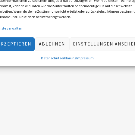
äteinformationen zu speichern und/oder darauf zuzugreifen. Wenn du diesen Technolog
timmst, können wir Daten wie das Surfverhalten oder eindeutige IDs auf dieser Website
arbeiten. Wenn du deine Zustimmung nicht erteilst oder zurückziehst, können bestimmt
kmale und Funktionen beeinträchtigt werden.
nste verwalten
AKZEPTIEREN
ABLEHNEN
EINSTELLUNGEN ANSEHE
Datenschutzerklärung
Impressum