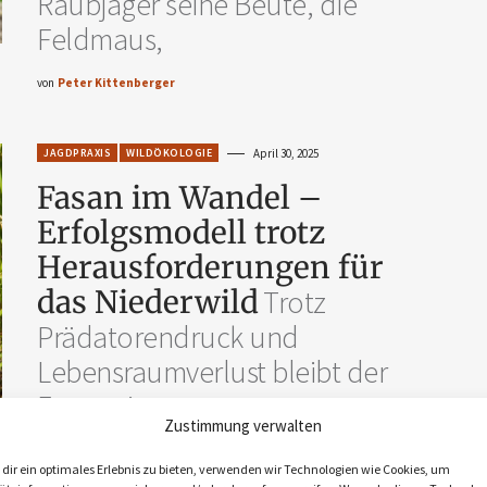
Raubjäger seine Beute, die
Feldmaus,
von
Peter Kittenberger
JAGDPRAXIS
WILDÖKOLOGIE
April 30, 2025
Fasan im Wandel –
Erfolgsmodell trotz
Herausforderungen für
das Niederwild
Trotz
Prädatorendruck und
Lebensraumverlust bleibt der
Fasan eine
Zustimmung verwalten
von
Edna Gober
dir ein optimales Erlebnis zu bieten, verwenden wir Technologien wie Cookies, um