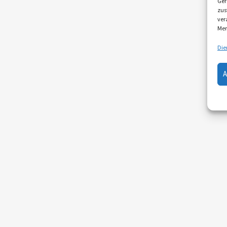
Ger
zus
ver
Mer
Die