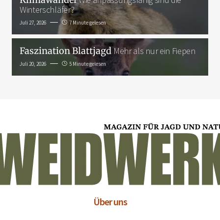
Winterschläfer?
Juli 27, 2026
7 Minute gelesen
Faszination Blattjagd
Mehr als nur ein Fiepen
Juli 20, 2026
5 Minute gelesen
Über uns