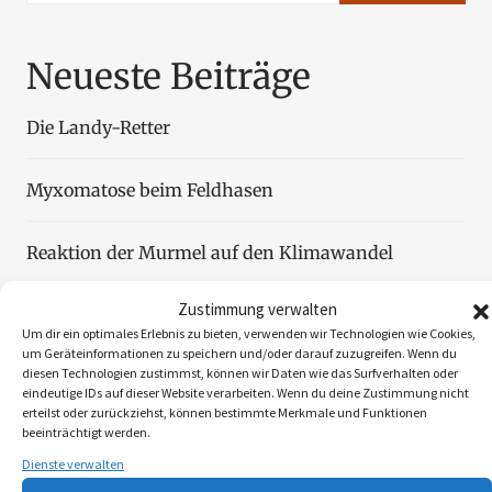
Neueste Beiträge
Die Landy-Retter
Myxomatose beim Feldhasen
Reaktion der Murmel auf den Klimawandel
Zustimmung verwalten
Faszination Blattjagd
Um dir ein optimales Erlebnis zu bieten, verwenden wir Technologien wie Cookies,
um Geräteinformationen zu speichern und/oder darauf zuzugreifen. Wenn du
diesen Technologien zustimmst, können wir Daten wie das Surfverhalten oder
Wildzählung aus der Luft
eindeutige IDs auf dieser Website verarbeiten. Wenn du deine Zustimmung nicht
erteilst oder zurückziehst, können bestimmte Merkmale und Funktionen
beeinträchtigt werden.
Dienste verwalten