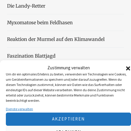
Die Landy-Retter
Myxomatose beim Feldhasen
Reaktion der Murmel auf den Klimawandel
Faszination Blattjagd
Zustimmung verwalten
Wildzählung aus der Luft
Um dir ein optimales Erlebnis zu bieten, verwenden wir Technologien wie Cookies,
um Geräteinformationen zu speichern und/oder darauf zuzugreifen. Wenn du
diesen Technologien zustimmst, können wir Daten wie das Surfverhalten oder
eindeutige IDs auf dieser Website verarbeiten. Wenn du deine Zustimmung nicht
erteilst oder zurückziehst, können bestimmte Merkmale und Funktionen
beeinträchtigt werden.
Folgen Sie uns
Dienste verwalten
AKZEPTIEREN