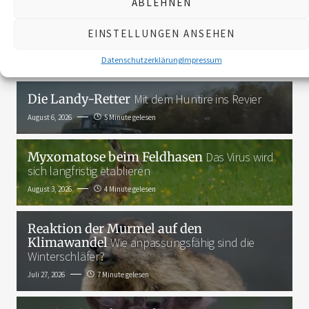
ABLEHNEN
3K
EINSTELLUNGEN ANSEHEN
Das Neueste
Datenschutzerklärung
Impressum
Die Landy-Retter
Mit dem Huntire ins Revier
August 6, 2026
5 Minute gelesen
Myxomatose beim Feldhasen
Das Virus wird
sich langfristig etablieren
August 3, 2026
4 Minute gelesen
Reaktion der Murmel auf den
Klimawandel
Wie anpassungsfähig sind die
Winterschläfer?
Juli 27, 2026
7 Minute gelesen