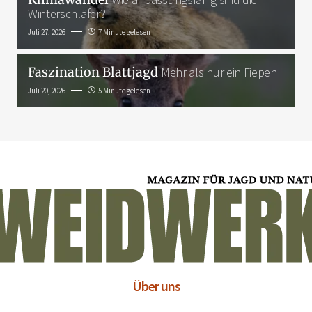
Winterschläfer?
Juli 27, 2026
7 Minute gelesen
Faszination Blattjagd
Mehr als nur ein Fiepen
Juli 20, 2026
5 Minute gelesen
Über uns