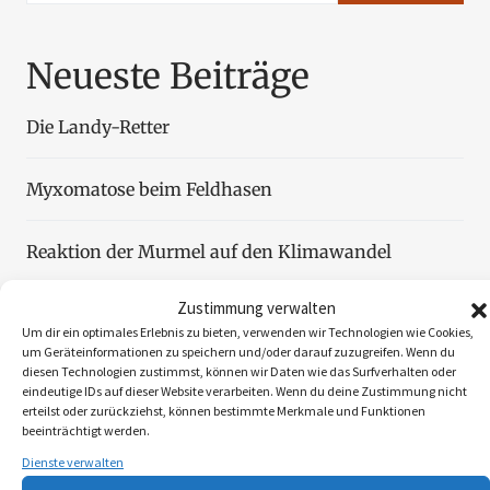
Neueste Beiträge
Die Landy-Retter
Myxomatose beim Feldhasen
Reaktion der Murmel auf den Klimawandel
Zustimmung verwalten
Faszination Blattjagd
Um dir ein optimales Erlebnis zu bieten, verwenden wir Technologien wie Cookies,
um Geräteinformationen zu speichern und/oder darauf zuzugreifen. Wenn du
diesen Technologien zustimmst, können wir Daten wie das Surfverhalten oder
Wildzählung aus der Luft
eindeutige IDs auf dieser Website verarbeiten. Wenn du deine Zustimmung nicht
erteilst oder zurückziehst, können bestimmte Merkmale und Funktionen
beeinträchtigt werden.
Dienste verwalten